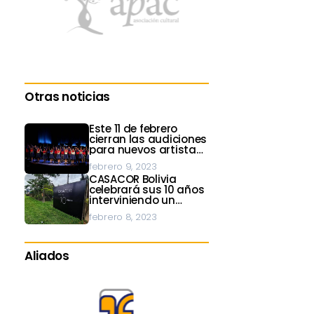
Otras noticias
Este 11 de febrero
cierran las audiciones
para nuevos artistas
de la Filarmónica
febrero 9, 2023
CASACOR Bolivia
celebrará sus 10 años
interviniendo un
inmueble industrial
febrero 8, 2023
Aliados